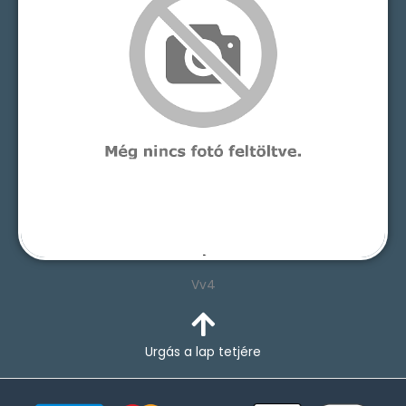
Vv4
Urgás a lap tetjére