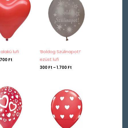
-
-
1.700 Ft
1.700 Ft
 alakú lufi
‘Boldog Szülinapot!’
ezüst lufi
.700
Ft
300
Ft
–
1.700
Ft
Ártartomány:
Ártartomány:
330 Ft
400 Ft
-
-
1.700 Ft
1.800 Ft