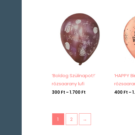
Ártartomány:
300 Ft
-
1.700 Ft
‘Boldog Szülinapot!’
‘HAPPY Bi
rózsaarany lufi
rózsaaran
300
Ft
–
1.700
Ft
400
Ft
–
1
1
2
→