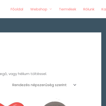
Főoldal
Webshop
Termékek
Rólunk
Ka
y
vegő, vagy hélium töltéssel.
Ártartomány:
Ártartomány:
300 Ft
300 Ft