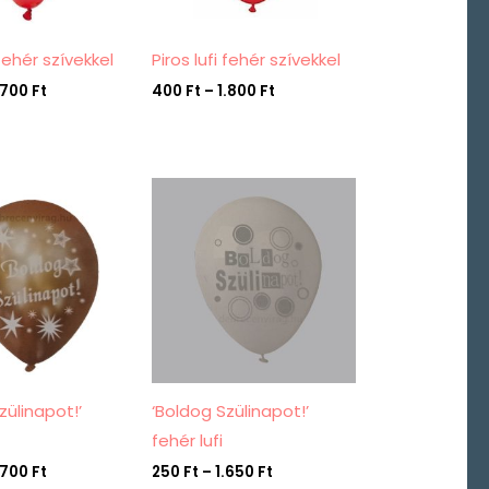
 fehér szívekkel
Piros lufi fehér szívekkel
.700
Ft
400
Ft
–
1.800
Ft
Ártartomány:
Ártartomány:
300 Ft
250 Ft
-
-
1.700 Ft
1.650 Ft
zülinapot!’
‘Boldog Szülinapot!’
fehér lufi
.700
Ft
250
Ft
–
1.650
Ft