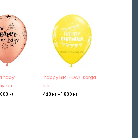
Ártartomány:
Ártartomány:
400 Ft
420 Ft
-
-
1.800 Ft
1.800 Ft
rthday’
‘happy BIRTHDAY’ sárga
y lufi
lufi
.800
Ft
420
Ft
–
1.800
Ft