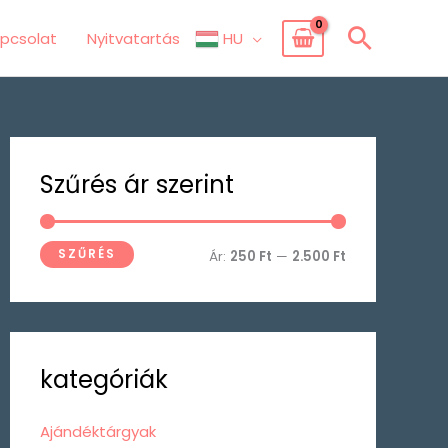
Searc
pcsolat
Nyitvatartás
HU
M
M
Szűrés ár szerint
i
a
n
x
á
á
SZŰRÉS
Ár:
250 Ft
—
2.500 Ft
r
r
kategóriák
Ajándéktárgyak