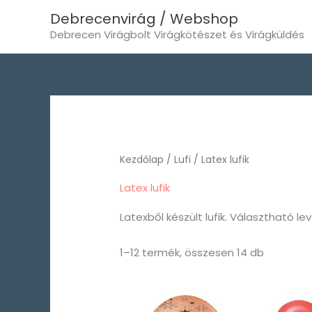
Skip
Debrecenvirág / Webshop
to
Debrecen Virágbolt Virágkötészet és Virágküldés
content
Sorted
by
popularit
Kezdőlap
/
Lufi
/ Latex lufik
Latex lufik
Latexből készült lufik. Választható le
1–12 termék, összesen 14 db
Ártartomány:
550 Ft