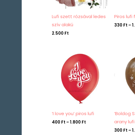
Lufi szett rózsával ledes
Piros lufi
szív alakú
330
Ft
–
1
2.500
Ft
Ártartomány:
400 Ft
-
1.800 Ft
‘I love you’ piros lufi
‘Boldog S
arany lufi
400
Ft
–
1.800
Ft
300
Ft
–
1