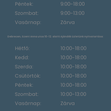
Péntek:
9:00-18:00
Szombat:
9:00-13:00
Vasárnap:
Zárva
Debrecen, Szent Anna utca 10-12. alatti Ajándék üzletünk nyitvatartása:
Hétfő:
10:00-18:00
Kedd:
10:00-18:00
Szerda:
10:00-18:00
Csütörtök:
10:00-18:00
Péntek:
10:00-18:00
Szombat:
10:00-13:00
Vasárnap:
Zárva