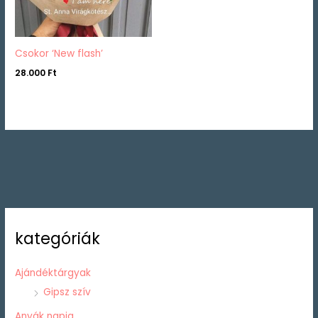
Csokor ‘New flash’
28.000
Ft
kategóriák
Ajándéktárgyak
Gipsz szív
Anyák napja