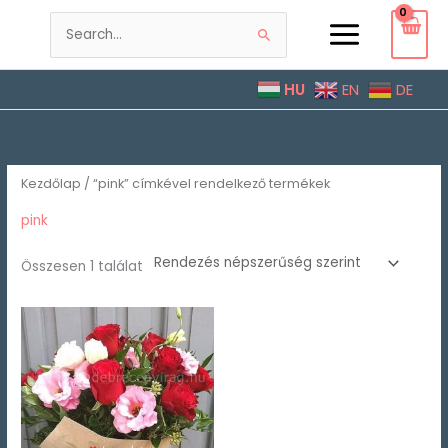
Skip
to
Search
content
for:
HU
EN
DE
Kezdőlap
/ “pink” címkével rendelkező termékek
pink
Összesen 1 találat