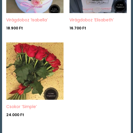
Virágdoboz ‘Isabella’
Virágdoboz ‘Elisabeth’
18.900
Ft
16.700
Ft
Csokor ‘Simple’
24.000
Ft