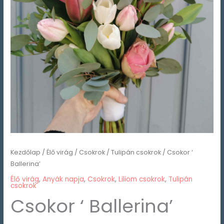
Kezdőlap
/
Élő virág
/
Csokrok
/
Tulipán csokrok
/ Csokor ‘
Ballerina’
Élő virág
,
Anyák napja
,
Csokrok
,
Liliom csokrok
,
Tulipán
csokrok
Csokor ‘ Ballerina’