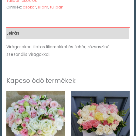
Tulipán csokrok
Címkék:
csokor
,
liliom
,
tulipán
Leírás
Virágcsokor, illatos liliomokkal és fehér, rózsaszínű
szezonális virágokkal.
Kapcsolódó termékek