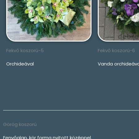
Fekvő koszorú-5
Fekvő koszorú-6
Orchideával
Vanda orchideáva
Görög koszorú
Fenyőalap, kör forma nyitott középpel.