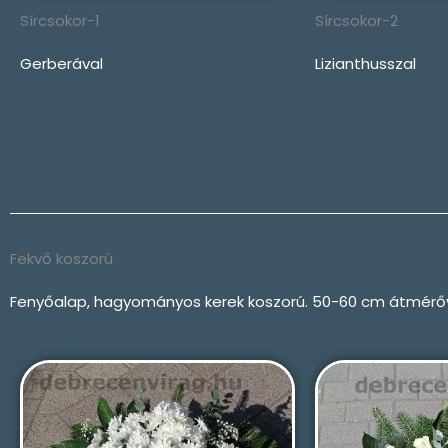
Sírcsokor-1
Sírcsokor-2
Gerberával
Lizianthusszal
Fekvő koszorú
Fenyőalap, hagyományos kerek koszorú. 50-60 cm átmérőv