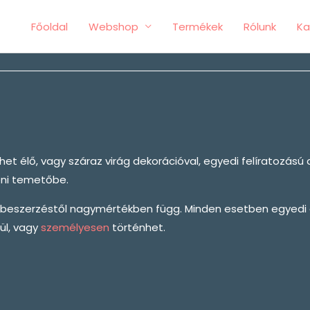
Főoldal
Webshop
Termékek
Rólunk
Ka
et élő, vagy száraz virág dekorációval, egyedi felíratozású 
ceni temetőbe.
s beszerzéstől nagymértékben függ. Minden esetben egyedi ár
ül, vagy
személyesen
történhet.