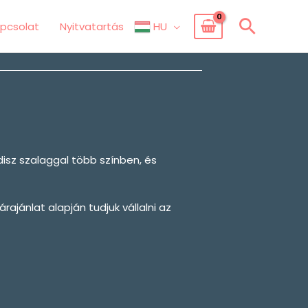
Searc
pcsolat
Nyitvatartás
HU
disz szalaggal több színben, és
ajánlat alapján tudjuk vállalni az