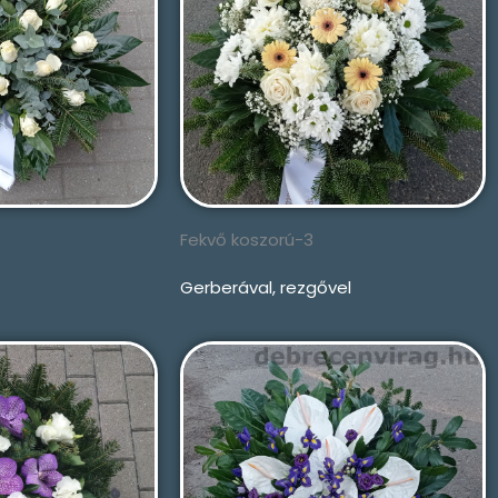
Fekvő koszorú-3
Gerberával, rezgővel