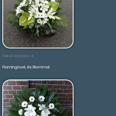
Fekvő koszorú-4
Flamingóval, és liliommal