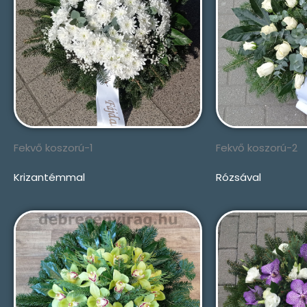
Fekvő koszorú-1
Fekvő koszorú-2
Krizantémmal
Rózsával