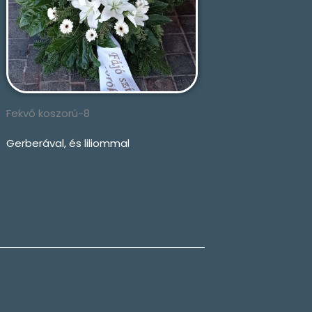
Fekvő koszorú-8
Gerberával, és liliommal