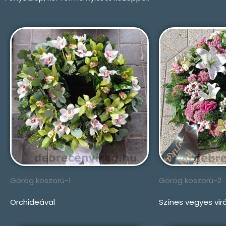
Görög koszorú-1
Görög koszorú-2
Orchideával
Színes vegyes vir