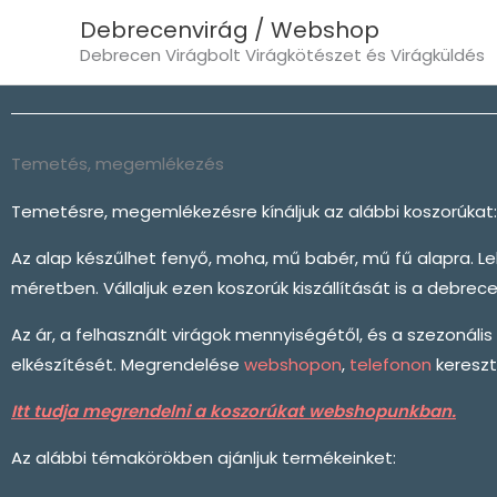
Skip
Debrecenvirág / Webshop
to
Debrecen Virágbolt Virágkötészet és Virágküldés
content
Temetés, megemlékezés
Temetésre, megemlékezésre kínáljuk az alábbi koszorúkat:
Az alap készűlhet fenyő, moha, mű babér, mű fű alapra. Leh
méretben. Vállaljuk ezen koszorúk kiszállítását is a debre
Az ár, a felhasznált virágok mennyiségétől, és a szezonáli
elkészítését. Megrendelése
webshopon
,
telefonon
kereszt
Itt tudja megrendelni a koszorúkat webshopunkban.
Az alábbi témakörökben ajánljuk termékeinket: