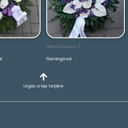
Fekvő koszorú-7
l
Flamingóval
Urgás a lap tetjére