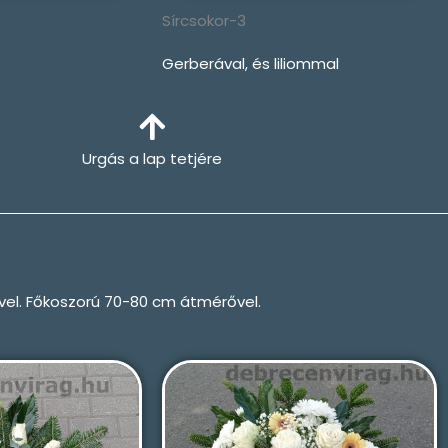
Sírcsokor-3
Gerberával, és liliommal
Urgás a lap tetjére
el. Főkoszorú 70-80 cm átmérővel.