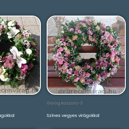
Görög koszorú-3
ágokkal
Színes vegyes virágokkal