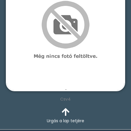
Csv4
Urgás a lap tetjére