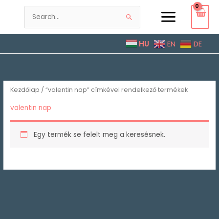
Skip
to
Search
content
for:
HU
EN
DE
Kezdőlap
/ “valentin nap” címkével rendelkező termékek
valentin nap
Egy termék se felelt meg a keresésnek.