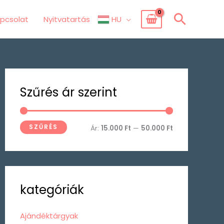
Searc
pcsolat
Nyitvatartás
HU
M
M
Szűrés ár szerint
i
a
n
x
á
á
SZŰRÉS
Ár:
15.000 Ft
—
50.000 Ft
r
r
kategóriák
Ajándéktárgyak