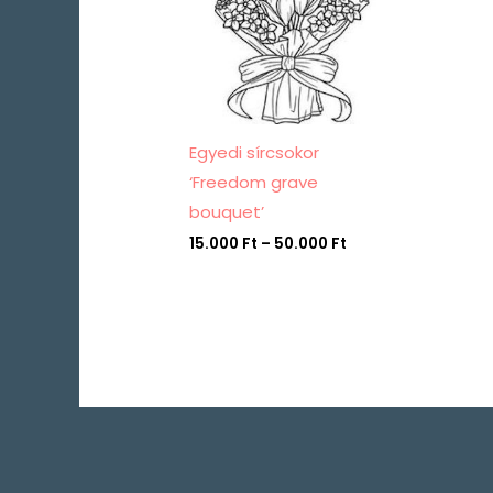
Egyedi sírcsokor
‘Freedom grave
bouquet’
15.000
Ft
–
50.000
Ft