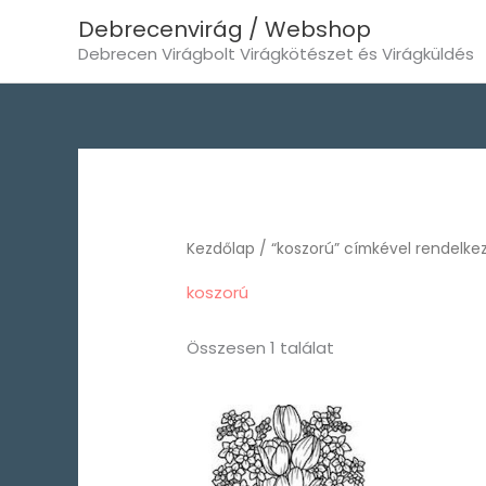
Skip
Debrecenvirág / Webshop
to
Debrecen Virágbolt Virágkötészet és Virágküldés
content
Kezdőlap
/ “koszorú” címkével rendelke
koszorú
Összesen 1 találat
Ártartomány:
15.000 Ft
-
50.000 Ft