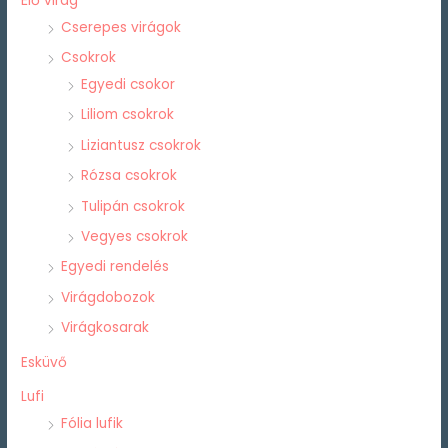
Élő virág
Cserepes virágok
Csokrok
Egyedi csokor
Liliom csokrok
Liziantusz csokrok
Rózsa csokrok
Tulipán csokrok
Vegyes csokrok
Egyedi rendelés
Virágdobozok
Virágkosarak
Esküvő
Lufi
Fólia lufik