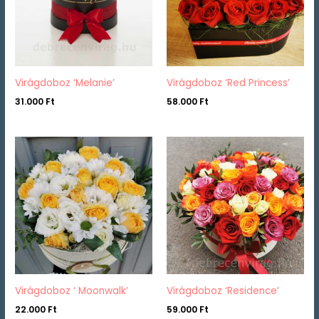
Virágdoboz ‘Melanie’
Virágdoboz ‘Red Princess’
31.000
Ft
58.000
Ft
Virágdoboz ‘ Moonwalk’
Virágdoboz ‘Residence’
22.000
Ft
59.000
Ft