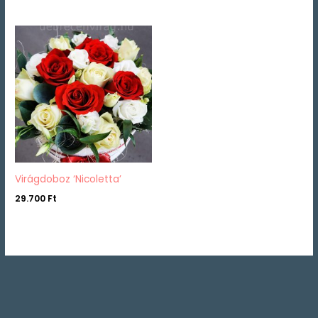
Virágdoboz ‘Nicoletta’
29.700
Ft