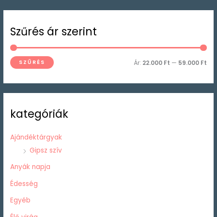
M
M
Szűrés ár szerint
i
a
n
x
á
á
SZŰRÉS
Ár:
22.000 Ft
—
59.000 Ft
r
r
kategóriák
Ajándéktárgyak
Gipsz szív
Anyák napja
Édesség
Egyéb