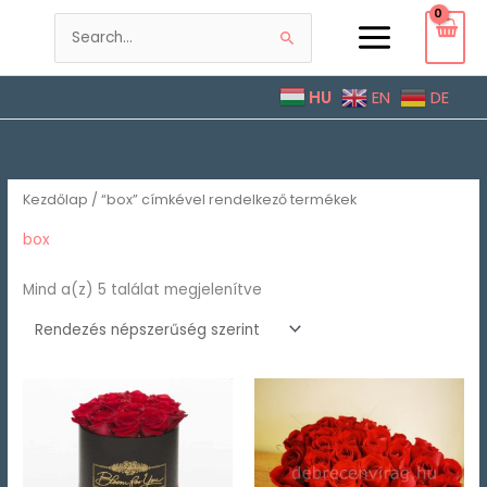
Skip
to
Search
content
for:
HU
EN
DE
Sorted
by
popularity
Kezdőlap
/ “box” címkével rendelkező termékek
box
Mind a(z) 5 találat megjelenítve