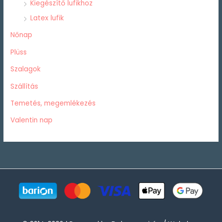
Kiegészítő lufikhoz
Latex lufik
Nőnap
Plüss
Szalagok
Szállítás
Temetés, megemlékezés
Valentin nap