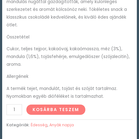
mandulás nugáttal gazdagították, amely különleges
szerkezetet és aromát kölcsönöz neki. Tökéletes snack a
klasszikus csokoládé kedvelőinek, és kiváló édes ajándék
ötlet.
Összetétel
Cukor, teljes tejpor, kakaóvaj, kakaómassza, méz (3%),
mandula (1,6%), tojásfehérje, emulgeálószer (szójalecitin),
aroma.
Allergének
A termék tejet, mandulát, tojást és szóját tartalmaz.
Nyomokban egyéb dióféléket is tartalmazhat.
KOSÁRBA TESZEM
Kategóriák:
Édesség
,
Anyák napja