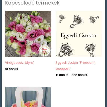
Kapcsolódó termékek
Ártartomán
11.000 Ft
-
100.000 Ft
Virágdoboz ‘Myra’
Egyedi csokor ‘Freedom
bouquet’
18.900
Ft
11.000
Ft
–
100.000
Ft