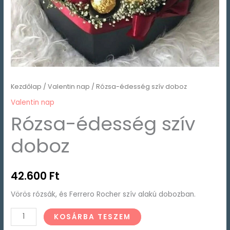
Kezdőlap
/
Valentin nap
/ Rózsa-édesség szív doboz
Valentin nap
Rózsa-édesség szív
doboz
42.600
Ft
Vörös rózsák, és Ferrero Rocher szív alakú dobozban.
KOSÁRBA TESZEM