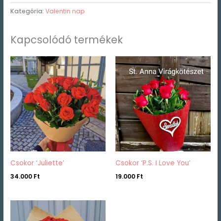
Kategória:
Valentin nap
Kapcsolódó termékek
Csokor ‘Juliette’
Csokor ‘P.S. I Love You’
34.000
Ft
19.000
Ft