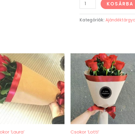
KOSÁRBA
Kategóriák:
Ajándéktárgy
okor ‘Laura’
Csokor ‘Lotti’