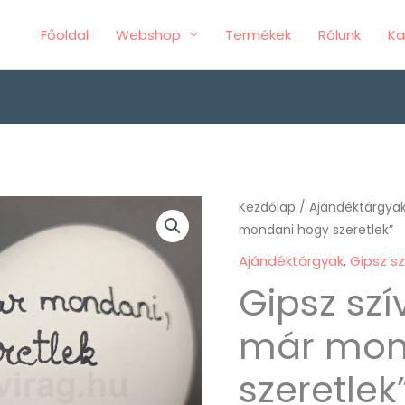
Főoldal
Webshop
Termékek
Rólunk
Ka
Gipsz
Kezdőlap
/
Ajándéktárgya
mondani hogy szeretlek”
szív
"Ne
Ajándéktárgyak
,
Gipsz sz
kelljen
Gipsz szí
már
mondani
már mon
hogy
szeretlek
szeretlek"
mennyiség