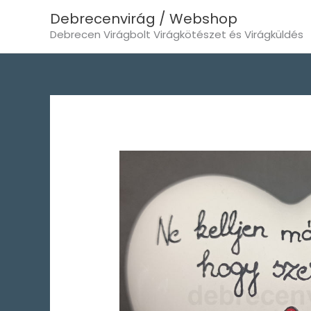
Skip
Debrecenvirág / Webshop
to
Debrecen Virágbolt Virágkötészet és Virágküldés
content