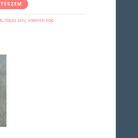
 TESZEM
ak
,
Gipsz szív
,
Valentin nap