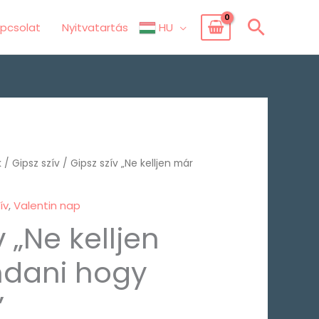
Searc
pcsolat
Nyitvatartás
HU
k
/
Gipsz szív
/ Gipsz szív „Ne kelljen már
ív
,
Valentin nap
v „Ne kelljen
dani hogy
”