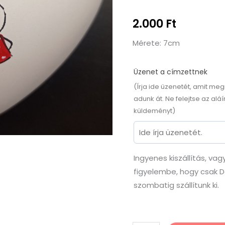
2.000
Ft
Mérete: 7cm
Üzenet a címzettnek
(Írja ide üzenetét, amit meg
adunk át. Ne felejtse az aláí
küldeményt)
Ingyenes kiszállítás, vag
figyelembe, hogy csak D
szombatig szállítunk ki.