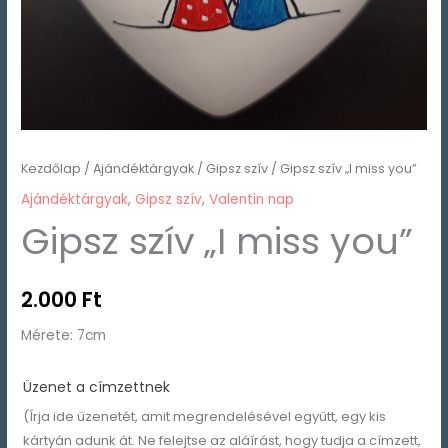
Kezdőlap
/
Ajándéktárgyak
/
Gipsz szív
/ Gipsz szív „I miss you”
Ajándéktárgyak
,
Gipsz szív
,
Valentin nap
Gipsz szív „I miss you”
2.000
Ft
Mérete: 7cm
Üzenet a címzettnek
(Írja ide üzenetét, amit megrendelésével együtt, egy kis
kártyán adunk át. Ne felejtse az aláírást, hogy tudja a címzett,