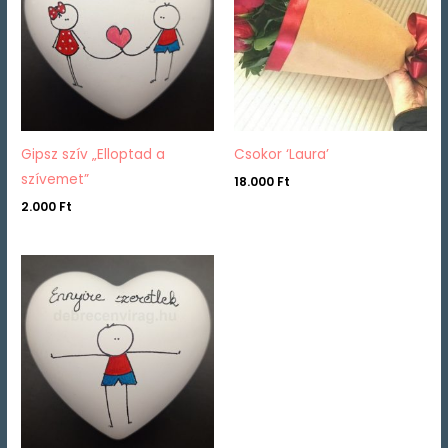
Gipsz szív „Elloptad a
Csokor ‘Laura’
szívemet”
18.000
Ft
2.000
Ft