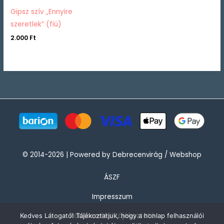
Gipsz szív „Ennyire
szeretlek” (fiú)
2.000
Ft
© 2014-2026 | Powered by Debrecenvirág / Webshop
ÁSZF
Impresszum
Adatkezelési tájékoztató
Kedves Látogató! Tájékoztatjuk, hogy a honlap felhasználói