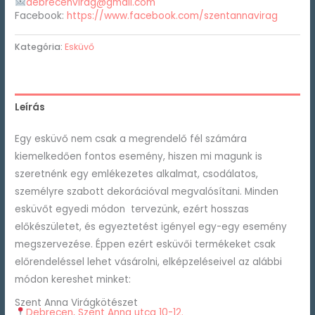
debrecenvirag@gmail.com
Facebook:
https://www.facebook.com/szentannavirag
Kategória:
Esküvő
Leírás
Egy esküvő nem csak a megrendelő fél számára
kiemelkedően fontos esemény, hiszen mi magunk is
szeretnénk egy emlékezetes alkalmat, csodálatos,
személyre szabott dekorációval megvalósítani. Minden
esküvőt egyedi módon tervezünk, ezért hosszas
előkészületet, és egyeztetést igényel egy-egy esemény
megszervezése. Éppen ezért esküvői termékeket csak
előrendeléssel lehet vásárolni, elképzeléseivel az alábbi
módon kereshet minket:
Szent Anna Virágkötészet
Debrecen, Szent Anna utca 10-12.