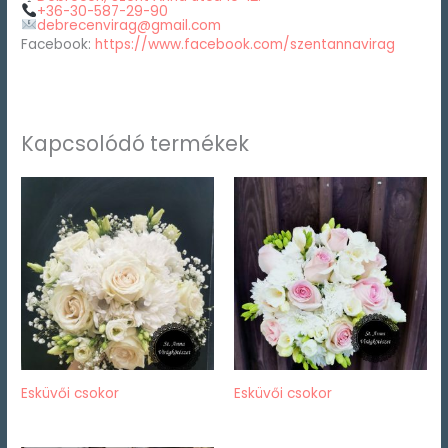
+36-30-587-29-90
debrecenvirag@gmail.com
Facebook:
https://www.facebook.com/szentannavirag
Kapcsolódó termékek
Esküvői csokor
Esküvői csokor