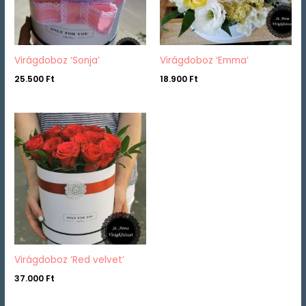
Virágdoboz ‘Sonja’
Virágdoboz ‘Emma’
25.500
Ft
18.900
Ft
Virágdoboz ‘Red velvet’
37.000
Ft