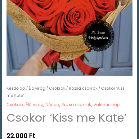
Kezdőlap
/
Élő virág
/
Csokrok
/
Rózsa csokrok
/ Csokor ‘Kiss
me Kate’
Csokrok
,
Élő virág
,
Nőnap
,
Rózsa csokrok
,
Valentin nap
Csokor ‘Kiss me Kate’
22.000
Ft